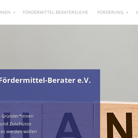
IONEN
FÖRDERMITTEL-BERATERSUCHE
FÖRDERUNG
ördermittel-Berater e.V.
d Gründer*innen
 und Zuschüsse
e es werden wollen