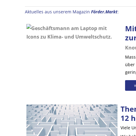
Aktuelles aus unserem Magazin
Förder.Markt
:
Mi
zu
Kno
Massi
über
geri
The
12 h
Viele 