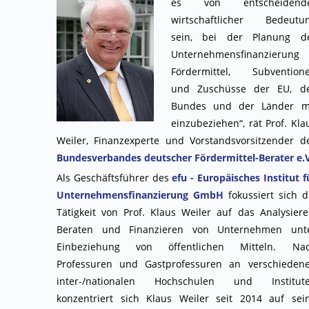
es von entscheidend
wirtschaftlicher Bedeutu
sein, bei der Planung d
Unternehmensfinanzierung
Fördermittel, Subvention
und Zuschüsse der EU, d
Bundes und der Länder m
einzubeziehen“, rät Prof. Kla
Weiler, Finanzexperte und Vorstandsvorsitzender d
Bundesverbandes deutscher Fördermittel-Berater e.V
Als Geschäftsführer des
efu - Europäisches Institut f
Unternehmensfinanzierung GmbH
fokussiert sich d
Tätigkeit von Prof. Klaus Weiler auf das Analysiere
Beraten und Finanzieren von Unternehmen unt
Einbeziehung von öffentlichen Mitteln. Na
Professuren und Gastprofessuren an verschieden
inter-/nationalen Hochschulen und Institut
konzentriert sich Klaus Weiler seit 2014 auf sei