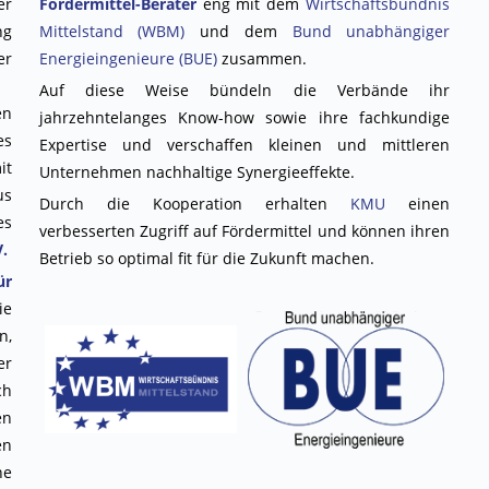
er
Fördermittel-Berater
eng mit dem
Wirtschaftsbündnis
ng
Mittelstand (WBM)
und dem
Bund unabhängiger
er
Energieingenieure (BUE)
zusammen.
Auf diese Weise bündeln die Verbände ihr
en
jahrzehntelanges Know-how sowie ihre fachkundige
es
Expertise und verschaffen kleinen und mittleren
it
Unternehmen nachhaltige Synergieeffekte.
us
Durch die Kooperation erhalten
KMU
einen
es
verbesserten Zugriff auf Fördermittel und können ihren
.
Betrieb so optimal fit für die Zukunft machen.
ür
ie
n,
er
ch
en
en
ne