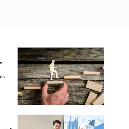
der
nen