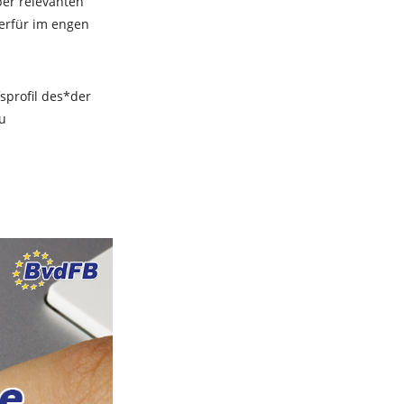
er relevanten
Suche nach
ierfür im engen
dem/der
richtigen
sprofil des*der
Fördermittel-
u
Berater*in für Ihr
Vorhaben?
Fördermittel-
Beratersuche