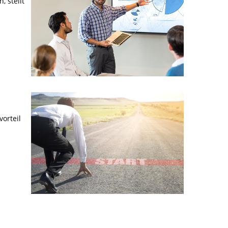
 stellt
orteil