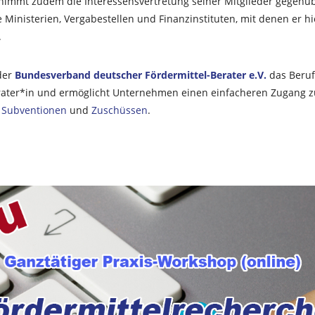
immt zudem die Interessensvertretung seiner Mitglieder gegenüb
e Ministerien, Vergabestellen und Finanzinstituten, mit denen er h
.
der
Bundesverband deutscher Fördermittel-Berater e.V.
das Beruf
rater*in und ermöglicht Unternehmen einen einfacheren Zugang z
,
Subventionen
und
Zuschüssen
.