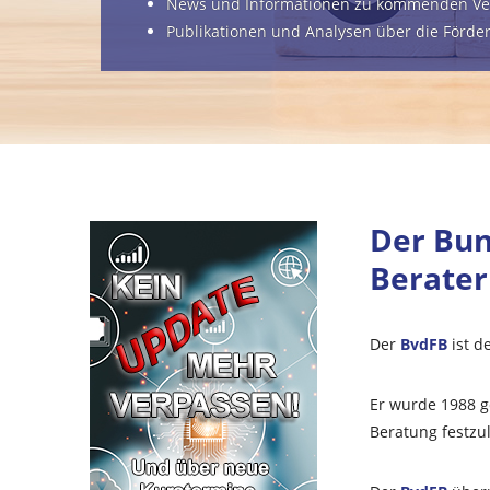
News und Informationen zu kommenden Ve
Publikationen und Analysen über die Förde
Der
Bun
Berater
Der
BvdFB
ist d
Er wurde 1988 g
Beratung festzu